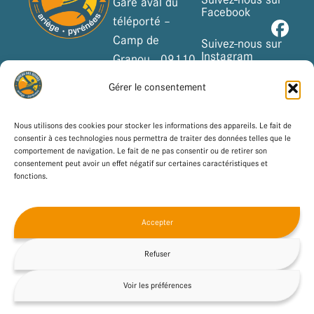
Suivez-nous sur
Gare aval du
Facebook
téléporté –
Camp de
Suivez-nous sur
Instagram
Granou, 09110
Ax-les-Thermes
Gérer le consentement
Suivez-nous sur
YouTube
Tel
: 05.61.01.90.62
Nous utilisons des cookies pour stocker les informations des appareils. Le fait de
Suivez-nous sur
consentir à ces technologies nous permettra de traiter des données telles que le
Formulaire de
TripAdvisor
comportement de navigation. Le fait de ne pas consentir ou de retirer son
contact
consentement peut avoir un effet négatif sur certaines caractéristiques et
fonctions.
Du lundi au
dimanche : 9h –
Accepter
12h30 / 15h30
– 18h30
Refuser
Voir les préférences
© 2026 PANDORA KONNECT
MENTIONS LÉGALES